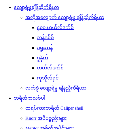
လျော့ရဲမှုချိန်ညှိကိရိယာ
အလိုအလျောက် လျော့ရဲမှု ချိန်ညှိကိရိယာ
၄၀၀-ဟယ်လ်ဒက်စ်
ဘန်ဒစ်စ်
ခရူးဆန်
ဂူနိုက်
ဟယ်လ်ဒက်စ်
ကုသိုလ်ရှင်
လက်စွဲ လျော့ရဲမှု ချိန်ညှိကိရိယာ
ဘရိတ်ကလစ်ပါ
ထရပ်ကားဘရိတ် Caliper shell
Knorr အပိုပစ္စည်းများ
Meritor အစိတ်အပိုင်းများ