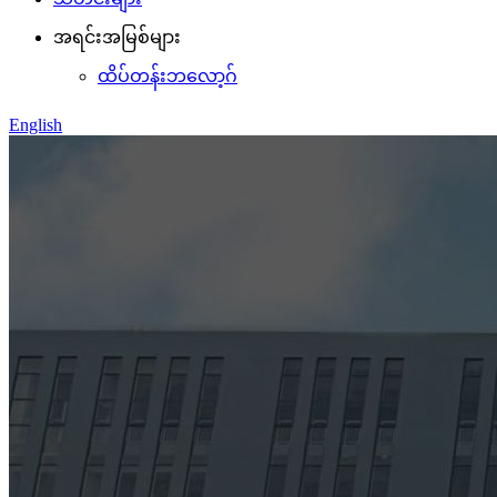
အရင်းအမြစ်များ
ထိပ်တန်းဘလော့ဂ်
English