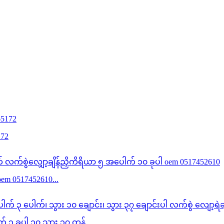
172
oem 0517452610...
၃ ခုပါ ၁၀ သွား ၃၇ တန်...