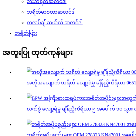
ဘီးဘရိတ်ဆလင်ဒါ
ဘရိတ်မာစတာဆလင်ဒါ
ကလပ်ချ် ဆယ်လ် ဆလင်ဒါ
ဘရိတ်ပြား
အထူးပြု ထုတ်ကုန်များ
အလိုအလျောက် ဘရိတ် လျော့ရဲမှု ချိန်ညှိကိရိယာ 065
လက်စွဲ လျော့ရဲမှု ချိန်ညှိကိရိယာ ၅ အပေါက် ၁၀ သွား 
ဘရိတ်အပိုပစ္စည်းများ OEM 278323 KN47001 အပေါက် 