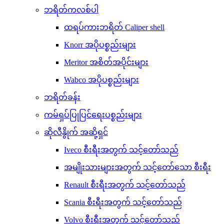
ဘရိတ်ကလစ်ပါ
ထရပ်ကားဘရိတ် Caliper shell
Knorr အပိုပစ္စည်းများ
Meritor အစိတ်အပိုင်းများ
Wabco အပိုပစ္စည်းများ
ဘရိတ်ခန်း
ကမ်ရှပ်ပြုပြင်ရေးပစ္စည်းများ
ဆိုလီနွိုက် အဆို့ရှင်
Iveco စီးရီးအတွက် သင့်တော်သည်
အမျိုးသားများအတွက် သင့်တော်သော စီးရီး
Renault စီးရီးအတွက် သင့်တော်သည်
Scania စီးရီးအတွက် သင့်တော်သည်
Volvo စီးရီးအတွက် သင့်တော်သည်