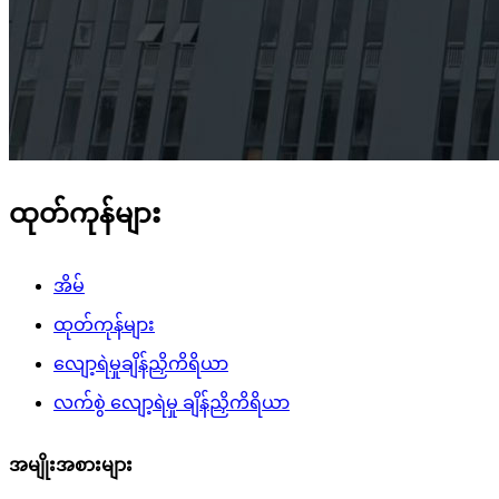
ထုတ်ကုန်များ
အိမ်
ထုတ်ကုန်များ
လျော့ရဲမှုချိန်ညှိကိရိယာ
လက်စွဲ လျော့ရဲမှု ချိန်ညှိကိရိယာ
အမျိုးအစားများ