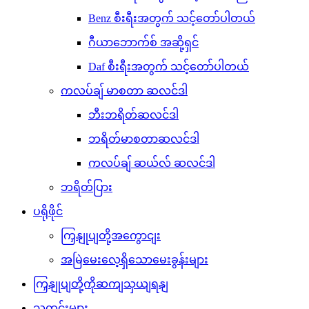
Benz စီးရီးအတွက် သင့်တော်ပါတယ်
ဂီယာဘောက်စ် အဆို့ရှင်
Daf စီးရီးအတွက် သင့်တော်ပါတယ်
ကလပ်ချ် မာစတာ ဆလင်ဒါ
ဘီးဘရိတ်ဆလင်ဒါ
ဘရိတ်မာစတာဆလင်ဒါ
ကလပ်ချ် ဆယ်လ် ဆလင်ဒါ
ဘရိတ်ပြား
ပရိုဖိုင်
ကြှနျုပျတို့အကွောငျး
အမြဲမေးလေ့ရှိသောမေးခွန်းများ
ကြှနျုပျတို့ကိုဆကျသှယျရနျ
သတင်းများ