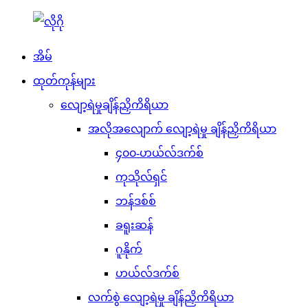
အိမ်
ထုတ်ကုန်များ
လျော့ရဲမှုချိန်ညှိကိရိယာ
အလိုအလျောက် လျော့ရဲမှု ချိန်ညှိကိရိယာ
၄၀၀-ဟယ်လ်ဒက်စ်
ကုသိုလ်ရှင်
ဘန်ဒစ်စ်
ခရူးဆန်
ဂူနိုက်
ဟယ်လ်ဒက်စ်
လက်စွဲ လျော့ရဲမှု ချိန်ညှိကိရိယာ