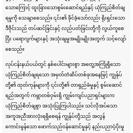
သောကြောင့် ထူးခြားသောစွမ်းဆောင်ရည်နှင့် ယုံကြည်စိတ်ချ
ရမှုကို သေချာစေသည်။ ၎င်း၏ ခိုင်ခံ့သော်လည်း ရိုးရှင်းသော
ဒီဇိုင်းသည် တပ်ဆင်ခြင်းနှင့် လည်ပတ်ခြင်းတို့ကို လွယ်ကူစေ
ပြီး ပရောဂျက်များနှင့် အသုံးချမှုအမျိုးမျိုးအတွက် သင့်လျော်
စေသည်။
လုပ်ငန်းနယ်ပယ်တွင် နှစ်ပေါင်းများစွာ အတွေ့အကြုံရှိသော
ယုံကြည်စိတ်ချရသော အမှတ်တံဆိပ်တစ်ခုအနေဖြင့် ကျွန်ုပ်
တို့၏ ထုတ်ကုန်များကို ၎င်းတို့၏ တာရှည်ခံမှုနှင့် စွမ်းဆောင်
ရည်အတွက် ကမ္ဘာတစ်ဝှမ်းရှိ ကျွမ်းကျင်ပညာရှင်များက
ယုံကြည်စိတ်ချစွာ အသုံးပြုကြပါသည်။ သင်လိုအပ်သော
အကူအညီအားလုံးရရှိစေရန် ကျွန်ုပ်တို့သည် အလွန်
ကောင်းမွန်သော ဖောက်သည်ဝန်ဆောင်မှုနှင့် နည်းပညာပံ့ပိုးမှု