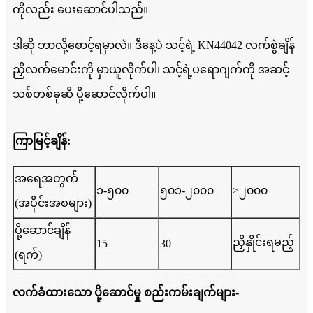
ကိုလည်း ပေးဆောင်ပါသည်။
ဒါဆို ဘာလို့စောင့်ရမှာလဲ။ ဒီနေ့ပဲ သင့်ရဲ့ KN44042 လက်စွဲချိန်
ညှိလက်မောင်းကို မှာယူလိုက်ပါ၊ သင့်ရဲ့ပရောဂျက်ကို အဆင့်
သစ်တစ်ခုဆီ ပို့ဆောင်လိုက်ပါ။
ကြာမြင့်ချိန်:
အရေအတွက်
၁-၅၀၀
၅၀၁-၂၀၀၀
>၂၀၀၀
(အပိုင်းအစများ)
ပို့ဆောင်ချိန်
ညှိနှိုင်းရမည့်
15
30
(ရက်)
လက်ခံထားသော ပို့ဆောင်မှု စည်းကမ်းချက်များ-