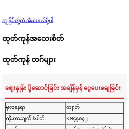
ကျွန်ုပ်တို့ထံ အီးမေးလ်ပို့ပါ
ထုတ်ကုန်အသေးစိတ်
ထုတ်ကုန် တဂ်များ
ဈေးနှုန်း ပို့ဆောင်ခြင်း အချိန်မှန် ငွေပေးချေခြင်း
မူလနေရာ
တရုတ်
ကိုးကားချက် နံပါတ်
KN၄၄၀၄၂