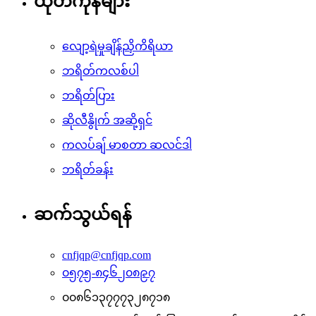
ထုတ်ကုန်များ
လျော့ရဲမှုချိန်ညှိကိရိယာ
ဘရိတ်ကလစ်ပါ
ဘရိတ်ပြား
ဆိုလီနွိုက် အဆို့ရှင်
ကလပ်ချ် မာစတာ ဆလင်ဒါ
ဘရိတ်ခန်း
ဆက်သွယ်ရန်
cnfjqp@cnfjqp.com
၀၅၇၅-၈၄၆၂၀၈၉၇
၀၀၈၆၁၃၇၇၇၃၂၈၇၁၈