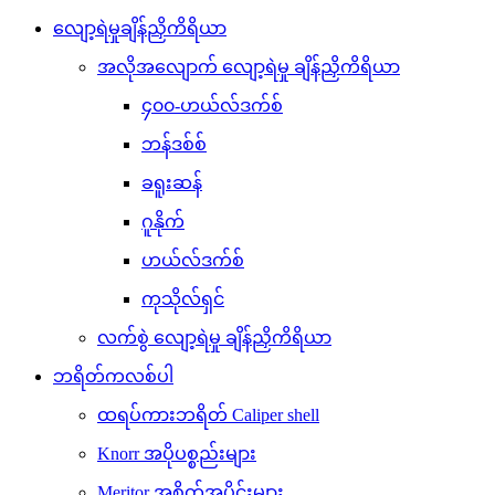
လျော့ရဲမှုချိန်ညှိကိရိယာ
အလိုအလျောက် လျော့ရဲမှု ချိန်ညှိကိရိယာ
၄၀၀-ဟယ်လ်ဒက်စ်
ဘန်ဒစ်စ်
ခရူးဆန်
ဂူနိုက်
ဟယ်လ်ဒက်စ်
ကုသိုလ်ရှင်
လက်စွဲ လျော့ရဲမှု ချိန်ညှိကိရိယာ
ဘရိတ်ကလစ်ပါ
ထရပ်ကားဘရိတ် Caliper shell
Knorr အပိုပစ္စည်းများ
Meritor အစိတ်အပိုင်းများ