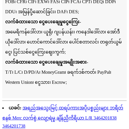
FOB၊ CFR၊ CIF၊ EXW၊ FAS၊ CIP၊ FCA၊ CPT၊ DEQ၊ DDP၊
DDU၊ အမြန်ပို့ဆောင်ခြင်း၊ DAF၊ DES;
လက်ခံထားသော ငွေပေးချေမှုငွေကြေး-
အမေရိကန်ဒေါ်လာ၊ ယူရို၊ ဂျပန်ယန်း၊ ကနေဒါဒေါ်လာ၊ အော်ဒီ
ယိုဒေါ်လာ၊ ဟောင်ကောင်ဒေါ်လာ၊ ပေါင်စတာလင်၊ တရုတ်ယွမ်
ငွေ၊ ပြင်သစ်ငွေကြေးဈေးကွက်;
လက်ခံထားသော ငွေပေးချေမှုအမျိုးအစား-
T/T၊ L/C၊ D/PD/A၊ MoneyGram၊ ခရက်ဒစ်ကတ်၊ PayPal၊
Western Union၊ ငွေသား၊ Escrow;
ယခင်:
အရည်အသွေးမြင့် ထရပ်ကားအပိုပစ္စည်းများ ဘရိတ်
စနစ် Merc လက်စွဲ လျော့ရဲမှု ချိန်ညှိကိရိယာ L/R 3464201838
3464201738