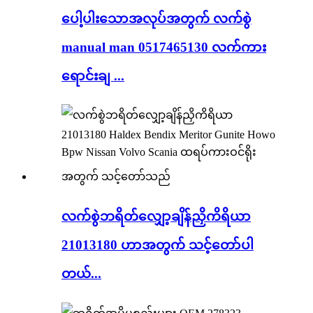
ပေါ့ပါးသောအလုပ်အတွက် လက်စွဲ
manual man 0517465130 လက်ကား
ရောင်းချ ...
လက်စွဲဘရိတ်လျှော့ချိန်ညှိကိရိယာ
21013180 ဟာအတွက် သင့်တော်ပါ
တယ်...