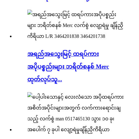
အရည်အသွေးမြင့် ထရပ်ကား
အပိုပစ္စည်းများ ဘရိတ်စနစ် Merc
ထုတ်လုပ်သူ...