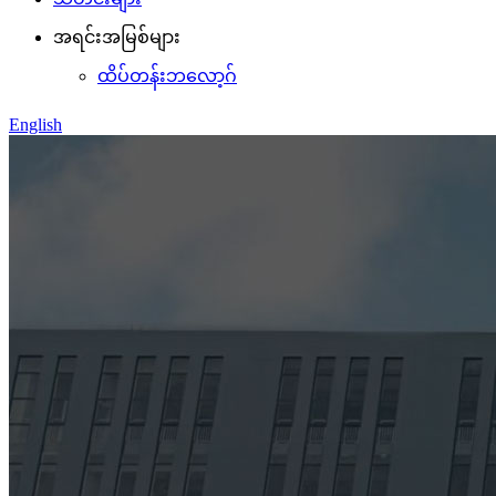
အရင်းအမြစ်များ
ထိပ်တန်းဘလော့ဂ်
English