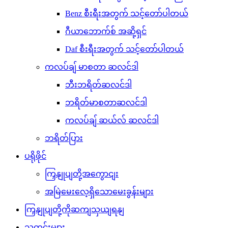
Benz စီးရီးအတွက် သင့်တော်ပါတယ်
ဂီယာဘောက်စ် အဆို့ရှင်
Daf စီးရီးအတွက် သင့်တော်ပါတယ်
ကလပ်ချ် မာစတာ ဆလင်ဒါ
ဘီးဘရိတ်ဆလင်ဒါ
ဘရိတ်မာစတာဆလင်ဒါ
ကလပ်ချ် ဆယ်လ် ဆလင်ဒါ
ဘရိတ်ပြား
ပရိုဖိုင်
ကြှနျုပျတို့အကွောငျး
အမြဲမေးလေ့ရှိသောမေးခွန်းများ
ကြှနျုပျတို့ကိုဆကျသှယျရနျ
သတင်းများ