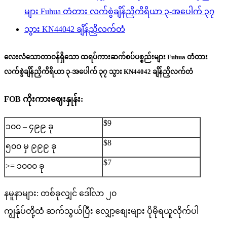
လေးလံသောတာဝန်ရှိသော ထရပ်ကားဆက်စပ်ပစ္စည်းများ Fuhua တံတား
လက်စွဲချိန်ညှိကိရိယာ ၃-အပေါက် ၃၇ သွား KN44042 ချိန်ညှိလက်တံ
FOB ကိုးကားဈေးနှုန်း:
$9
၁၀၀ – ၄၉၉ ခု
$8
၅၀၀ မှ ၉၉၉ ခု
$7
>= ၁၀၀၀ ခု
နမူနာများ: တစ်ခုလျှင် ဒေါ်လာ ၂၀
ကျွန်ုပ်တို့ထံ ဆက်သွယ်ပြီး လျှော့စျေးများ ပိုမိုရယူလိုက်ပါ