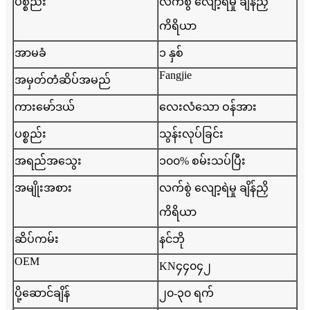
ပစ္စည်း
လက်စွဲ လျော့ရဲမှု ချိန်ညှိ
ကိရိယာ
အာမခံ
၁ နှစ်
Fangjie
အမှတ်တံဆိပ်အမည်
ကားမော်ဒယ်
လေးလံသော ဝန်အား
ပစ္စည်း
သွန်းလုပ်ခြင်း
အရည်အသွေး
၁၀၀% စမ်းသပ်ပြီး
အမျိုးအစား
လက်စွဲ လျော့ရဲမှု ချိန်ညှိ
ကိရိယာ
ဆိပ်ကမ်း
နင်ဘို
OEM
KN၄၄၀၄၂
ပို့ဆောင်ချိန်
၂၀-၃၀ ရက်