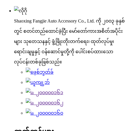
Shaoxing Fangjie Auto Accessory Co., Ltd. ကို ၂၀၀၃ ခုနှစ်
တွင် စတင်တည်ထောင်ခဲ့ပြီး မော်တော်ကားအစိတ်အပိုင်း
များ သုတေသနနှင့် ဖွံ့ဖြိုးတိုးတက်ရေး၊ ထုတ်လုပ်မှု၊
ရောင်းချမှုနှင့် ဝန်ဆောင်မှုတို့ကို ပေါင်းစပ်ထားသော
လုပ်ငန်းတစ်ခုဖြစ်သည်။