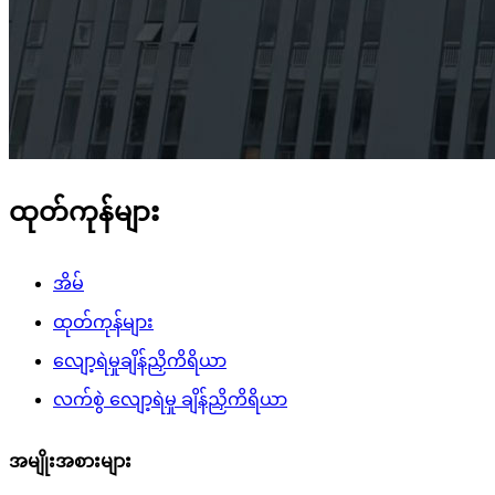
ထုတ်ကုန်များ
အိမ်
ထုတ်ကုန်များ
လျော့ရဲမှုချိန်ညှိကိရိယာ
လက်စွဲ လျော့ရဲမှု ချိန်ညှိကိရိယာ
အမျိုးအစားများ