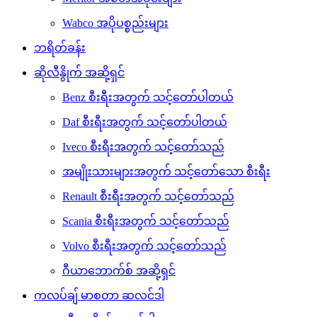
Wabco အပိုပစ္စည်းများ
ဘရိတ်ခန်း
ဆိုလီနွိုက် အဆို့ရှင်
Benz စီးရီးအတွက် သင့်တော်ပါတယ်
Daf စီးရီးအတွက် သင့်တော်ပါတယ်
Iveco စီးရီးအတွက် သင့်တော်သည်
အမျိုးသားများအတွက် သင့်တော်သော စီးရီး
Renault စီးရီးအတွက် သင့်တော်သည်
Scania စီးရီးအတွက် သင့်တော်သည်
Volvo စီးရီးအတွက် သင့်တော်သည်
ဂီယာဘောက်စ် အဆို့ရှင်
ကလပ်ချ် မာစတာ ဆလင်ဒါ