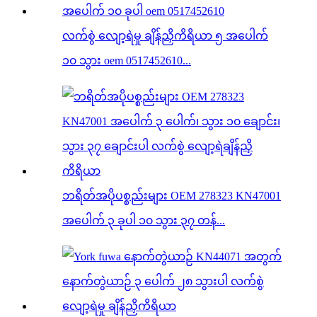
လက်စွဲ လျော့ရဲမှု ချိန်ညှိကိရိယာ ၅ အပေါက်
၁၀ သွား oem 0517452610...
ဘရိတ်အပိုပစ္စည်းများ OEM 278323 KN47001
အပေါက် ၃ ခုပါ ၁၀ သွား ၃၇ တန်...