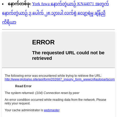
နောက်တစ်ခု:
York fuwa နောက်တွဲယာဉ် KN44071 အတွက်
နောက်တွဲယာဉ် ၃ ပေါက် ၂၈ သွားပါ လက်စွဲ လျော့ရဲမှု ချိန်ညှိ
ကိရိယာ