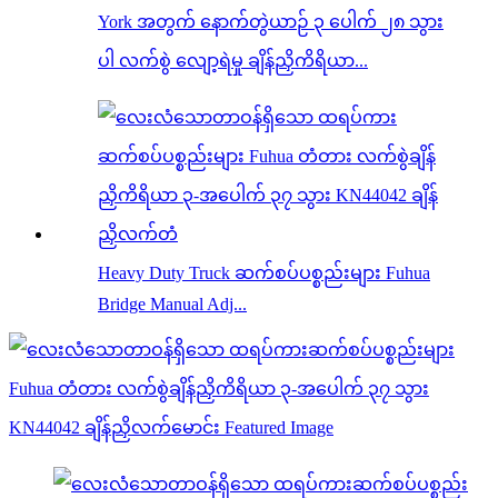
York အတွက် နောက်တွဲယာဉ် ၃ ပေါက် ၂၈ သွား
ပါ လက်စွဲ လျော့ရဲမှု ချိန်ညှိကိရိယာ...
Heavy Duty Truck ဆက်စပ်ပစ္စည်းများ Fuhua
Bridge Manual Adj...