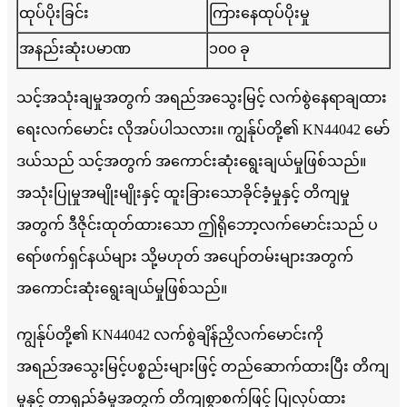
ထုပ်ပိုးခြင်း
ကြားနေထုပ်ပိုးမှု
အနည်းဆုံးပမာဏ
၁၀၀ ခု
သင့်အသုံးချမှုအတွက် အရည်အသွေးမြင့် လက်စွဲနေရာချထား
ရေးလက်မောင်း လိုအပ်ပါသလား။ ကျွန်ုပ်တို့၏ KN44042 မော်
ဒယ်သည် သင့်အတွက် အကောင်းဆုံးရွေးချယ်မှုဖြစ်သည်။
အသုံးပြုမှုအမျိုးမျိုးနှင့် ထူးခြားသောခိုင်ခံ့မှုနှင့် တိကျမှု
အတွက် ဒီဇိုင်းထုတ်ထားသော ဤရိုဘော့လက်မောင်းသည် ပ
ရော်ဖက်ရှင်နယ်များ သို့မဟုတ် အပျော်တမ်းများအတွက်
အကောင်းဆုံးရွေးချယ်မှုဖြစ်သည်။
ကျွန်ုပ်တို့၏ KN44042 လက်စွဲချိန်ညှိလက်မောင်းကို
အရည်အသွေးမြင့်ပစ္စည်းများဖြင့် တည်ဆောက်ထားပြီး တိကျ
မှုနှင့် တာရှည်ခံမှုအတွက် တိကျစွာစက်ဖြင့် ပြုလုပ်ထား