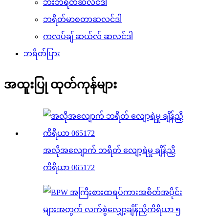
ဘီးဘရိတ်ဆလင်ဒါ
ဘရိတ်မာစတာဆလင်ဒါ
ကလပ်ချ် ဆယ်လ် ဆလင်ဒါ
ဘရိတ်ပြား
အထူးပြု ထုတ်ကုန်များ
အလိုအလျောက် ဘရိတ် လျော့ရဲမှု ချိန်ညှိ
ကိရိယာ 065172