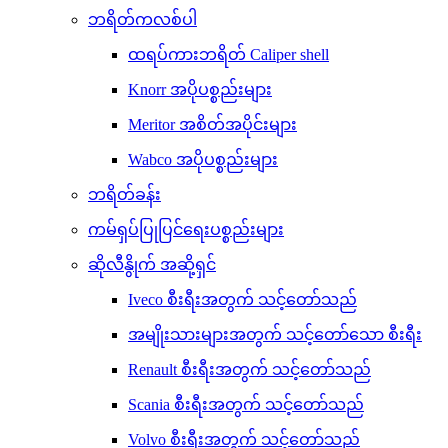
ဘရိတ်ကလစ်ပါ
ထရပ်ကားဘရိတ် Caliper shell
Knorr အပိုပစ္စည်းများ
Meritor အစိတ်အပိုင်းများ
Wabco အပိုပစ္စည်းများ
ဘရိတ်ခန်း
ကမ်ရှပ်ပြုပြင်ရေးပစ္စည်းများ
ဆိုလီနွိုက် အဆို့ရှင်
Iveco စီးရီးအတွက် သင့်တော်သည်
အမျိုးသားများအတွက် သင့်တော်သော စီးရီး
Renault စီးရီးအတွက် သင့်တော်သည်
Scania စီးရီးအတွက် သင့်တော်သည်
Volvo စီးရီးအတွက် သင့်တော်သည်