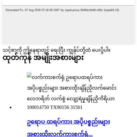
သင့်စာကို ဤနေရာတွင် ရေးပြီး ကျွန်ုပ်တို့ထံ ပေးပို့ပါ။
ထုတ်ကုန် အမျိုးအစားများ
ဥရောပ ထရပ်ကား အပိုပစ္စည်းများ
အစားထိုးလက်ကားစက်ရုံ...