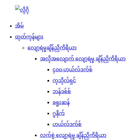
အိမ်
ထုတ်ကုန်များ
လျော့ရဲမှုချိန်ညှိကိရိယာ
အလိုအလျောက် လျော့ရဲမှု ချိန်ညှိကိရိယာ
၄၀၀-ဟယ်လ်ဒက်စ်
ကုသိုလ်ရှင်
ဘန်ဒစ်စ်
ခရူးဆန်
ဂူနိုက်
ဟယ်လ်ဒက်စ်
လက်စွဲ လျော့ရဲမှု ချိန်ညှိကိရိယာ