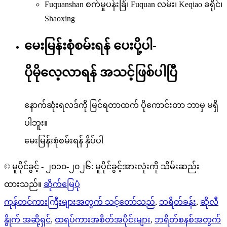
Fuquanshan စက်မှုပန်းခြံ၊ Fuquan လမ်း၊ Keqiao ခရိုင်၊
Shaoxing
မေးမြန်းစုံစမ်းရန် ပေးပို့ပါ-
ပိုမိုလေ့လာရန် အသင့်ဖြစ်ပါပြီ
နောက်ဆုံးရလဒ်ကို မြင်ရတာထက် ပိုကောင်းတာ ဘာမှ မရှိ
ပါဘူး။
မေးမြန်းစုံစမ်းရန် နှိပ်ပါ
© မူပိုင်ခွင့် - ၂၀၁၀-၂၀၂၆: မူပိုင်ခွင့်အားလုံးကို သိမ်းဆည်း
ထားသည်။
ဆိုက်မြေပုံ
ကုန်တင်ကားကြီးများအတွက် သင့်တော်သည်
,
ဘရိတ်ခန်း
,
ဆိုလီ
နွိုက် အဆို့ရှင်
,
ထရပ်ကားအစိတ်အပိုင်းများ
,
ဘရိတ်စနစ်အတွက်