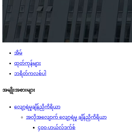
အိမ်
ထုတ်ကုန်များ
ဘရိတ်ကလစ်ပါ
အမျိုးအစားများ
လျော့ရဲမှုချိန်ညှိကိရိယာ
အလိုအလျောက် လျော့ရဲမှု ချိန်ညှိကိရိယာ
၄၀၀-ဟယ်လ်ဒက်စ်