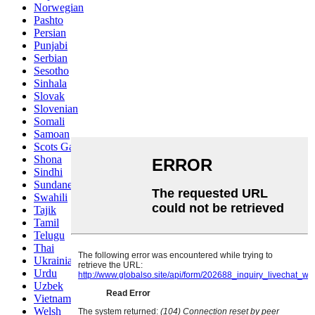
Norwegian
Pashto
Persian
Punjabi
Serbian
Sesotho
Sinhala
Slovak
Slovenian
Somali
Samoan
Scots Gaelic
Shona
Sindhi
Sundanese
Swahili
Tajik
Tamil
Telugu
Thai
Ukrainian
Urdu
Uzbek
Vietnamese
Welsh