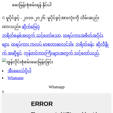
မေးမြန်းစုံစမ်းရန် နှိပ်ပါ
© မူပိုင်ခွင့် - ၂၀၁၀-၂၀၂၆: မူပိုင်ခွင့်အားလုံးကို သိမ်းဆည်း
ထားသည်။
ဆိုက်မြေပုံ
ဘရိတ်စနစ်အတွက် သင့်တော်သော
,
ထရပ်ကားအစိတ်အပိုင်း
များ
,
ထရပ်ကား ကလပ် မာစတာဆလင်ဒါ။
,
ဘရိတ်ခန်း
,
ဆိုလီနွို
က် အဆို့ရှင်
,
ကုန်တင်ကားကြီးများအတွက် သင့်တော်သည်
,
အီးမေးလ်ပို့ပါ
Whatsapp
Whatsapp
x