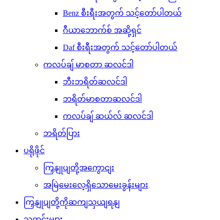
Benz စီးရီးအတွက် သင့်တော်ပါတယ်
ဂီယာဘောက်စ် အဆို့ရှင်
Daf စီးရီးအတွက် သင့်တော်ပါတယ်
ကလပ်ချ် မာစတာ ဆလင်ဒါ
ဘီးဘရိတ်ဆလင်ဒါ
ဘရိတ်မာစတာဆလင်ဒါ
ကလပ်ချ် ဆယ်လ် ဆလင်ဒါ
ဘရိတ်ပြား
ပရိုဖိုင်
ကြှနျုပျတို့အကွောငျး
အမြဲမေးလေ့ရှိသောမေးခွန်းများ
ကြှနျုပျတို့ကိုဆကျသှယျရနျ
သတင်းများ