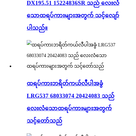
DX195.51 15224836SR သည် လေးလံ
သောထရပ်ကားများအတွက် သင့်လျော်
ပါသည်။
ထရပ်ကားဘရိတ်ကယ်လီပါအခွံ
LRG537 68033074 20424083 သည်
လေးလံသောထရပ်ကားများအတွက်
သင့်တော်သည်