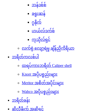
ဘန်ဒစ်စ်
ခရူးဆန်
ဂူနိုက်
ဟယ်လ်ဒက်စ်
ကုသိုလ်ရှင်
လက်စွဲ လျော့ရဲမှု ချိန်ညှိကိရိယာ
ဘရိတ်ကလစ်ပါ
ထရပ်ကားဘရိတ် Caliper shell
Knorr အပိုပစ္စည်းများ
Meritor အစိတ်အပိုင်းများ
Wabco အပိုပစ္စည်းများ
ဘရိတ်ခန်း
ဆိုလီနွိုက် အဆို့ရှင်