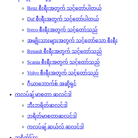
Benz စီးရီးအတွက် သင့်တော်ပါတယ်
Daf စီးရီးအတွက် သင့်တော်ပါတယ်
Iveco စီးရီးအတွက် သင့်တော်သည်
အမျိုးသားများအတွက် သင့်တော်သော စီးရီး
Renault စီးရီးအတွက် သင့်တော်သည်
Scania စီးရီးအတွက် သင့်တော်သည်
Volvo စီးရီးအတွက် သင့်တော်သည်
ဂီယာဘောက်စ် အဆို့ရှင်
ကလပ်ချ် မာစတာ ဆလင်ဒါ
ဘီးဘရိတ်ဆလင်ဒါ
ဘရိတ်မာစတာဆလင်ဒါ
ကလပ်ချ် ဆယ်လ် ဆလင်ဒါ
ဘရိတ်ပြား