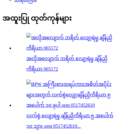
အထူးပြု ထုတ်ကုန်များ
အလိုအလျောက် ဘရိတ် လျော့ရဲမှု ချိန်ညှိ
ကိရိယာ 065172
လက်စွဲ လျော့ရဲမှု ချိန်ညှိကိရိယာ ၅ အပေါက်
၁၀ သွား oem 0517452610...