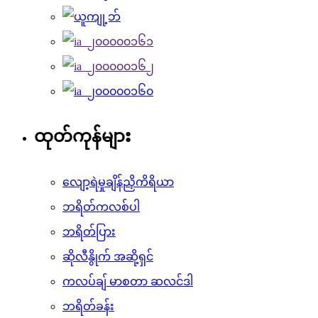
ထုတ်ကုန်များ
လျော့ရဲမှုချိန်ညှိကိရိယာ
ဘရိတ်ကလစ်ပါ
ဘရိတ်ပြား
ဆိုလီနွိုက် အဆို့ရှင်
ကလပ်ချ် မာစတာ ဆလင်ဒါ
ဘရိတ်ခန်း