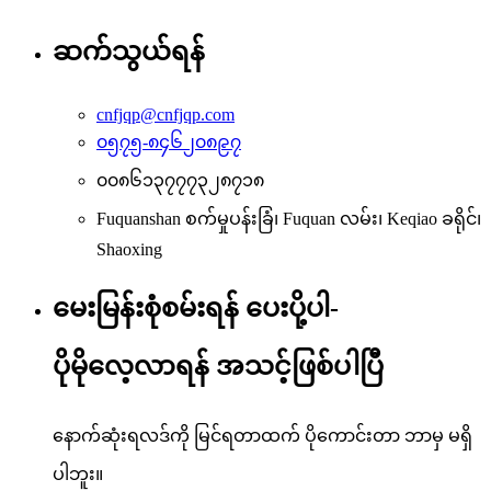
ဆက်သွယ်ရန်
cnfjqp@cnfjqp.com
၀၅၇၅-၈၄၆၂၀၈၉၇
၀၀၈၆၁၃၇၇၇၃၂၈၇၁၈
Fuquanshan စက်မှုပန်းခြံ၊ Fuquan လမ်း၊ Keqiao ခရိုင်၊
Shaoxing
မေးမြန်းစုံစမ်းရန် ပေးပို့ပါ-
ပိုမိုလေ့လာရန် အသင့်ဖြစ်ပါပြီ
နောက်ဆုံးရလဒ်ကို မြင်ရတာထက် ပိုကောင်းတာ ဘာမှ မရှိ
ပါဘူး။