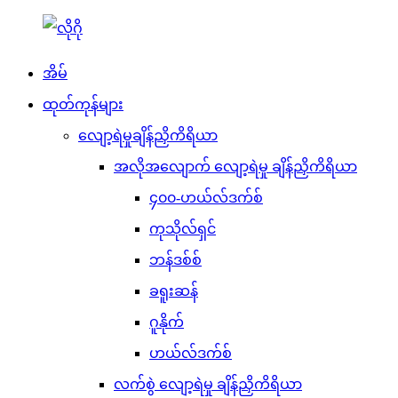
အိမ်
ထုတ်ကုန်များ
လျော့ရဲမှုချိန်ညှိကိရိယာ
အလိုအလျောက် လျော့ရဲမှု ချိန်ညှိကိရိယာ
၄၀၀-ဟယ်လ်ဒက်စ်
ကုသိုလ်ရှင်
ဘန်ဒစ်စ်
ခရူးဆန်
ဂူနိုက်
ဟယ်လ်ဒက်စ်
လက်စွဲ လျော့ရဲမှု ချိန်ညှိကိရိယာ