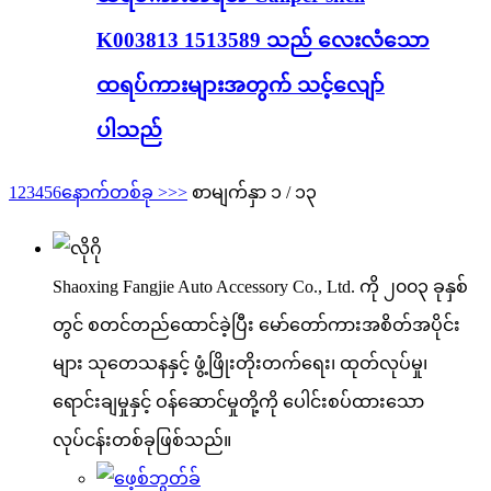
K003813 1513589 သည် လေးလံသော
ထရပ်ကားများအတွက် သင့်လျော်
ပါသည်
1
2
3
4
5
6
နောက်တစ်ခု >
>>
စာမျက်နှာ ၁ / ၁၃
Shaoxing Fangjie Auto Accessory Co., Ltd. ကို ၂၀၀၃ ခုနှစ်
တွင် စတင်တည်ထောင်ခဲ့ပြီး မော်တော်ကားအစိတ်အပိုင်း
များ သုတေသနနှင့် ဖွံ့ဖြိုးတိုးတက်ရေး၊ ထုတ်လုပ်မှု၊
ရောင်းချမှုနှင့် ဝန်ဆောင်မှုတို့ကို ပေါင်းစပ်ထားသော
လုပ်ငန်းတစ်ခုဖြစ်သည်။