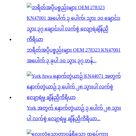
ဘရိတ်အပိုပစ္စည်းများ OEM 278323 KN47001
အပေါက် ၃ ခုပါ ၁၀ သွား ၃၇ တန်...
York အတွက် နောက်တွဲယာဉ် ၃ ပေါက် ၂၈ သွား
ပါ လက်စွဲ လျော့ရဲမှု ချိန်ညှိကိရိယာ...