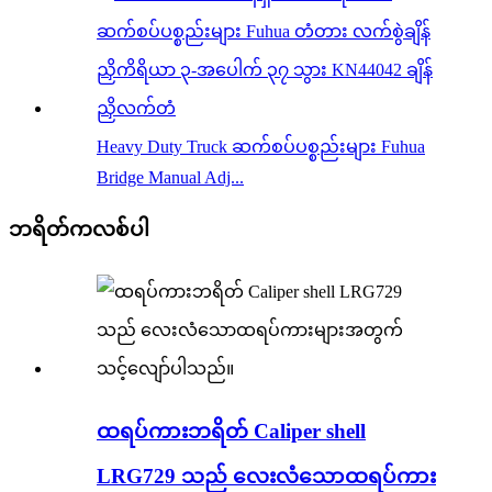
Heavy Duty Truck ဆက်စပ်ပစ္စည်းများ Fuhua
Bridge Manual Adj...
ဘရိတ်ကလစ်ပါ
ထရပ်ကားဘရိတ် Caliper shell
LRG729 သည် လေးလံသောထရပ်ကား