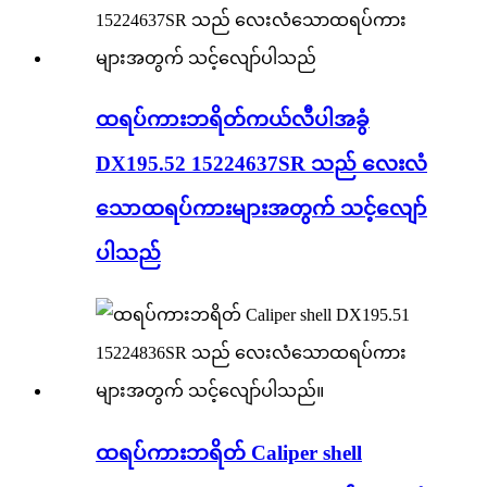
ထရပ်ကားဘရိတ်ကယ်လီပါအခွံ
DX195.52 15224637SR သည် လေးလံ
သောထရပ်ကားများအတွက် သင့်လျော်
ပါသည်
ထရပ်ကားဘရိတ် Caliper shell