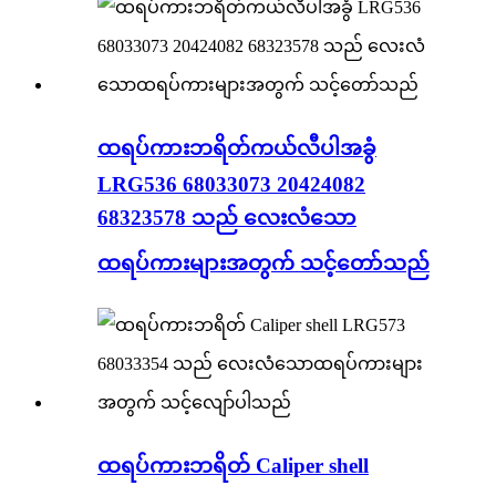
ထရပ်ကားဘရိတ်ကယ်လီပါအခွံ
LRG536 68033073 20424082
68323578 သည် လေးလံသော
ထရပ်ကားများအတွက် သင့်တော်သည်
ထရပ်ကားဘရိတ် Caliper shell