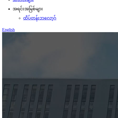
အရင်းအမြစ်များ
ထိပ်တန်းဘလော့ဂ်
English