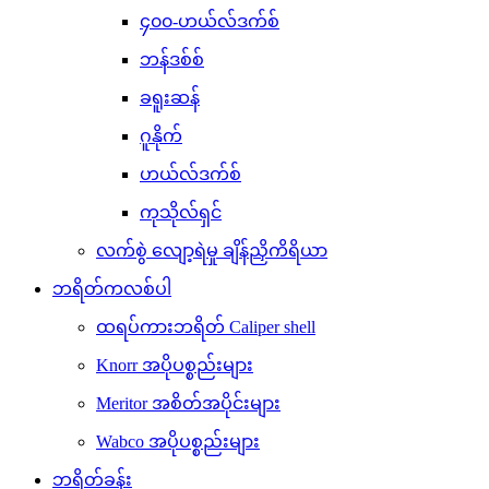
၄၀၀-ဟယ်လ်ဒက်စ်
ဘန်ဒစ်စ်
ခရူးဆန်
ဂူနိုက်
ဟယ်လ်ဒက်စ်
ကုသိုလ်ရှင်
လက်စွဲ လျော့ရဲမှု ချိန်ညှိကိရိယာ
ဘရိတ်ကလစ်ပါ
ထရပ်ကားဘရိတ် Caliper shell
Knorr အပိုပစ္စည်းများ
Meritor အစိတ်အပိုင်းများ
Wabco အပိုပစ္စည်းများ
ဘရိတ်ခန်း