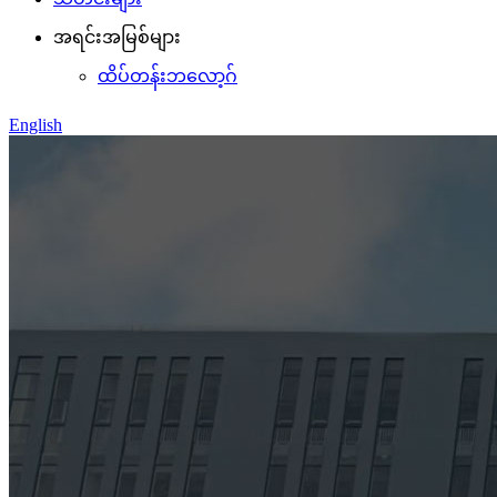
အရင်းအမြစ်များ
ထိပ်တန်းဘလော့ဂ်
English