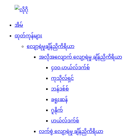
အိမ်
ထုတ်ကုန်များ
လျော့ရဲမှုချိန်ညှိကိရိယာ
အလိုအလျောက် လျော့ရဲမှု ချိန်ညှိကိရိယာ
၄၀၀-ဟယ်လ်ဒက်စ်
ကုသိုလ်ရှင်
ဘန်ဒစ်စ်
ခရူးဆန်
ဂူနိုက်
ဟယ်လ်ဒက်စ်
လက်စွဲ လျော့ရဲမှု ချိန်ညှိကိရိယာ