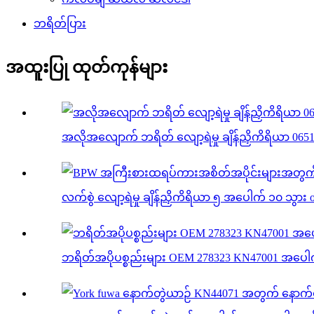
ဘရိတ်ပြား
အထူးပြု ထုတ်ကုန်များ
အလိုအလျောက် ဘရိတ် လျော့ရဲမှု ချိန်ညှိကိရိယာ 065
လက်စွဲ လျော့ရဲမှု ချိန်ညှိကိရိယာ ၅ အပေါက် ၁၀ သွား 
ဘရိတ်အပိုပစ္စည်းများ OEM 278323 KN47001 အပေါက် 