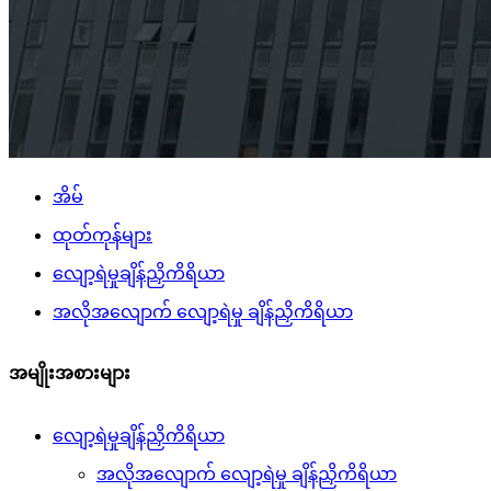
အိမ်
ထုတ်ကုန်များ
လျော့ရဲမှုချိန်ညှိကိရိယာ
အလိုအလျောက် လျော့ရဲမှု ချိန်ညှိကိရိယာ
အမျိုးအစားများ
လျော့ရဲမှုချိန်ညှိကိရိယာ
အလိုအလျောက် လျော့ရဲမှု ချိန်ညှိကိရိယာ