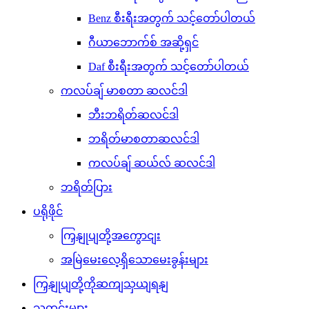
Benz စီးရီးအတွက် သင့်တော်ပါတယ်
ဂီယာဘောက်စ် အဆို့ရှင်
Daf စီးရီးအတွက် သင့်တော်ပါတယ်
ကလပ်ချ် မာစတာ ဆလင်ဒါ
ဘီးဘရိတ်ဆလင်ဒါ
ဘရိတ်မာစတာဆလင်ဒါ
ကလပ်ချ် ဆယ်လ် ဆလင်ဒါ
ဘရိတ်ပြား
ပရိုဖိုင်
ကြှနျုပျတို့အကွောငျး
အမြဲမေးလေ့ရှိသောမေးခွန်းများ
ကြှနျုပျတို့ကိုဆကျသှယျရနျ
သတင်းများ