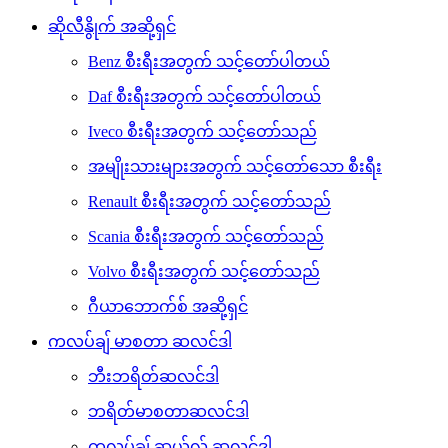
ဆိုလီနွိုက် အဆို့ရှင်
Benz စီးရီးအတွက် သင့်တော်ပါတယ်
Daf စီးရီးအတွက် သင့်တော်ပါတယ်
Iveco စီးရီးအတွက် သင့်တော်သည်
အမျိုးသားများအတွက် သင့်တော်သော စီးရီး
Renault စီးရီးအတွက် သင့်တော်သည်
Scania စီးရီးအတွက် သင့်တော်သည်
Volvo စီးရီးအတွက် သင့်တော်သည်
ဂီယာဘောက်စ် အဆို့ရှင်
ကလပ်ချ် မာစတာ ဆလင်ဒါ
ဘီးဘရိတ်ဆလင်ဒါ
ဘရိတ်မာစတာဆလင်ဒါ
ကလပ်ချ် ဆယ်လ် ဆလင်ဒါ