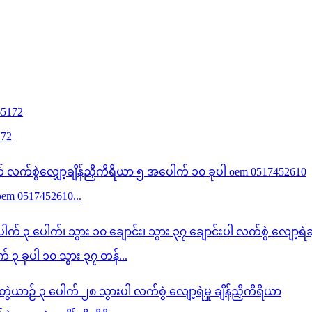
172
oem 0517452610...
၃ ခုပါ ၁၀ သွား ၃၇ တန်...