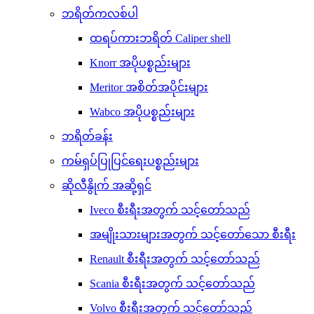
ဘရိတ်ကလစ်ပါ
ထရပ်ကားဘရိတ် Caliper shell
Knorr အပိုပစ္စည်းများ
Meritor အစိတ်အပိုင်းများ
Wabco အပိုပစ္စည်းများ
ဘရိတ်ခန်း
ကမ်ရှပ်ပြုပြင်ရေးပစ္စည်းများ
ဆိုလီနွိုက် အဆို့ရှင်
Iveco စီးရီးအတွက် သင့်တော်သည်
အမျိုးသားများအတွက် သင့်တော်သော စီးရီး
Renault စီးရီးအတွက် သင့်တော်သည်
Scania စီးရီးအတွက် သင့်တော်သည်
Volvo စီးရီးအတွက် သင့်တော်သည်