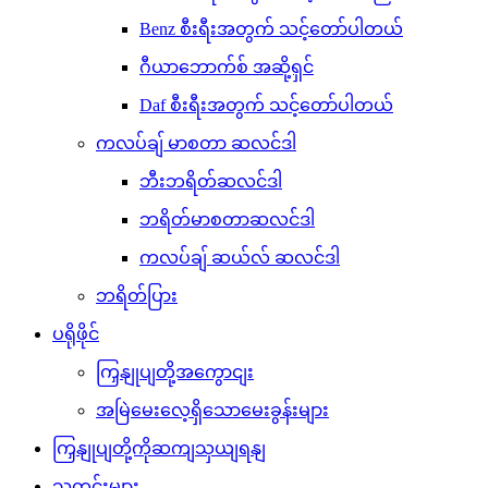
Benz စီးရီးအတွက် သင့်တော်ပါတယ်
ဂီယာဘောက်စ် အဆို့ရှင်
Daf စီးရီးအတွက် သင့်တော်ပါတယ်
ကလပ်ချ် မာစတာ ဆလင်ဒါ
ဘီးဘရိတ်ဆလင်ဒါ
ဘရိတ်မာစတာဆလင်ဒါ
ကလပ်ချ် ဆယ်လ် ဆလင်ဒါ
ဘရိတ်ပြား
ပရိုဖိုင်
ကြှနျုပျတို့အကွောငျး
အမြဲမေးလေ့ရှိသောမေးခွန်းများ
ကြှနျုပျတို့ကိုဆကျသှယျရနျ
သတင်းများ