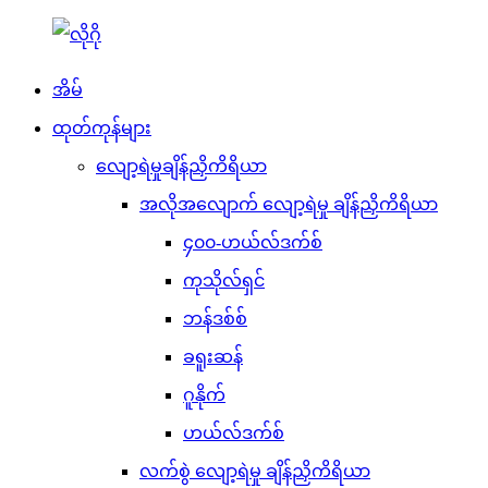
အိမ်
ထုတ်ကုန်များ
လျော့ရဲမှုချိန်ညှိကိရိယာ
အလိုအလျောက် လျော့ရဲမှု ချိန်ညှိကိရိယာ
၄၀၀-ဟယ်လ်ဒက်စ်
ကုသိုလ်ရှင်
ဘန်ဒစ်စ်
ခရူးဆန်
ဂူနိုက်
ဟယ်လ်ဒက်စ်
လက်စွဲ လျော့ရဲမှု ချိန်ညှိကိရိယာ