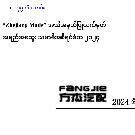
ကုမ္ပဏီသတင်း
“Zhejiang Made” အသိအမှတ်ပြုလက်မှတ်
အရည်အသွေး သမာဓိအစီရင်ခံစာ ၂၀၂၄