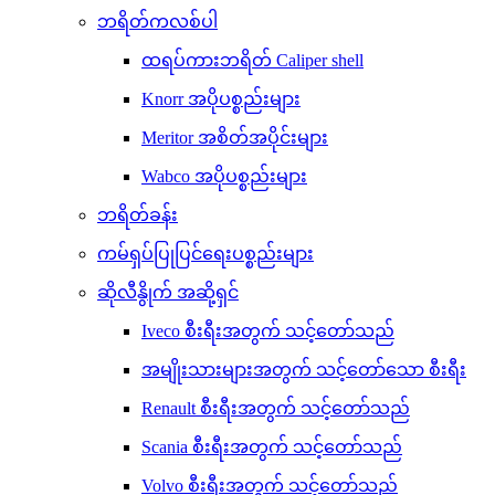
ဘရိတ်ကလစ်ပါ
ထရပ်ကားဘရိတ် Caliper shell
Knorr အပိုပစ္စည်းများ
Meritor အစိတ်အပိုင်းများ
Wabco အပိုပစ္စည်းများ
ဘရိတ်ခန်း
ကမ်ရှပ်ပြုပြင်ရေးပစ္စည်းများ
ဆိုလီနွိုက် အဆို့ရှင်
Iveco စီးရီးအတွက် သင့်တော်သည်
အမျိုးသားများအတွက် သင့်တော်သော စီးရီး
Renault စီးရီးအတွက် သင့်တော်သည်
Scania စီးရီးအတွက် သင့်တော်သည်
Volvo စီးရီးအတွက် သင့်တော်သည်