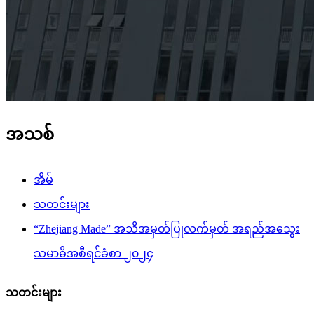
အသစ်
အိမ်
သတင်းများ
“Zhejiang Made” အသိအမှတ်ပြုလက်မှတ် အရည်အသွေး
သမာဓိအစီရင်ခံစာ ၂၀၂၄
သတင်းများ