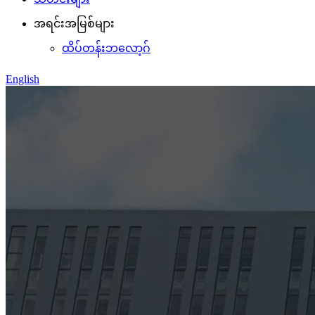
အရင်းအမြစ်များ
ထိပ်တန်းဘလော့ဂ်
English